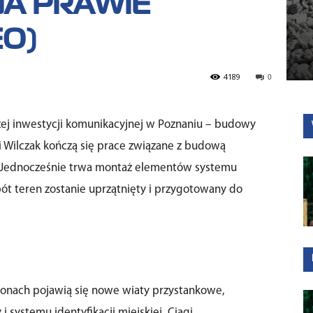
NA PRAWIE
EO)
4189
0
zej inwestycji komunikacyjnej w Poznaniu – budowy
 Wilczak kończą się prace związane z budową
j. Jednocześnie trwa montaż elementów systemu
bót teren zostanie uprzątnięty i przygotowany do
onach pojawią się nowe wiaty przystankowe,
 systemu identyfikacji miejskiej. Ciągi