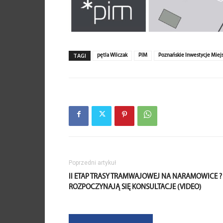
TAGI
pętla Wilczak
PIM
Poznańskie Inwestycje Miej
Poprzedni artykuł
II ETAP TRASY TRAMWAJOWEJ NA NARAMOWICE ?
ROZPOCZYNAJĄ SIĘ KONSULTACJE (VIDEO)