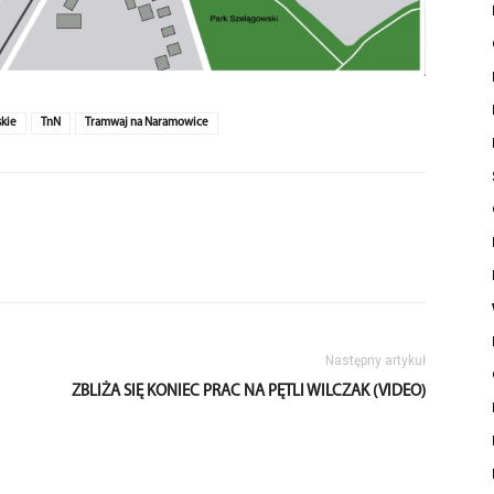
skie
TnN
Tramwaj na Naramowice
Następny artykuł
ZBLIŻA SIĘ KONIEC PRAC NA PĘTLI WILCZAK (VIDEO)