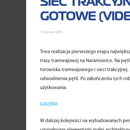
SIEĆ TRAKCYJ
GOTOWE (VID
6 czerwca 2019
Trwa realizacja pierwszego etapu najwięks
trasy tramwajowej na Naramowice. Na pętli
torowiska tramwajowego i sieci trakcyjne
odwodnienia pętli. Po zakończeniu tych ro
użytkowania.
GALERIA
W dalszej kolejności na wybudowanych per
uzupełnione elementami małej architektury i