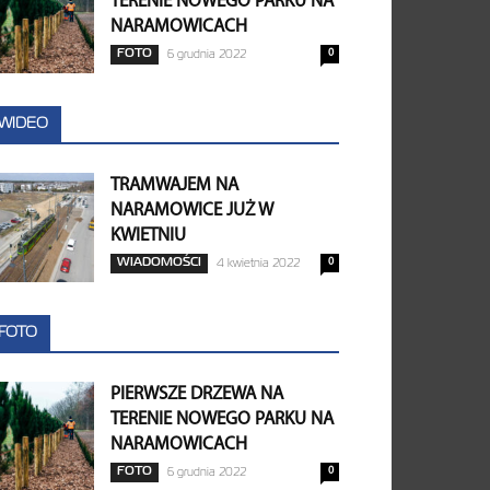
TERENIE NOWEGO PARKU NA
NARAMOWICACH
0
FOTO
6 grudnia 2022
WIDEO
TRAMWAJEM NA
NARAMOWICE JUŻ W
KWIETNIU
0
WIADOMOŚCI
4 kwietnia 2022
FOTO
PIERWSZE DRZEWA NA
TERENIE NOWEGO PARKU NA
NARAMOWICACH
0
FOTO
6 grudnia 2022