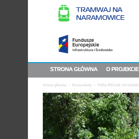
Tramwaj
na
Naramowice
|
Centrum
informacyjne
STRONA GŁÓWNA
O PROJEKCIE
Pętla Wilczak: torowisk
Strona główna
Komunikaty